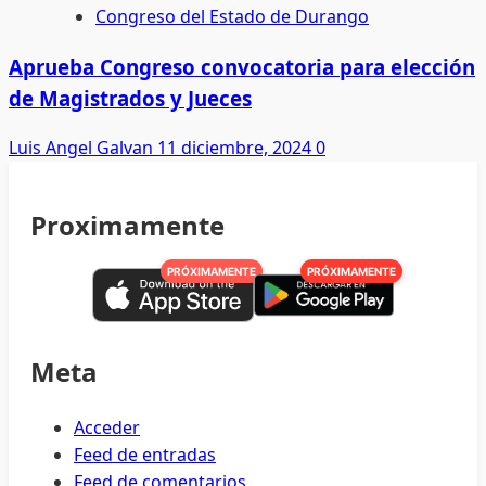
Propone
Congreso del Estado de Durango
Sandra
Amaya
Aprueba Congreso convocatoria para elección
Vicefiscalía
de Magistrados y Jueces
para
atender
Luis Angel Galvan
11 diciembre, 2024
0
delitos
contra
Proximamente
la
muje
PRÓXIMAMENTE
PRÓXIMAMENTE
Meta
Acceder
Feed de entradas
Feed de comentarios