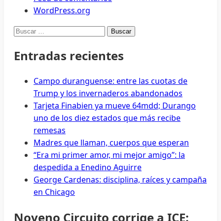
WordPress.org
Buscar:
Entradas recientes
Campo duranguense: entre las cuotas de
Trump y los invernaderos abandonados
Tarjeta Finabien ya mueve 64mdd; Durango
uno de los diez estados que más recibe
remesas
Madres que llaman, cuerpos que esperan
“Era mi primer amor, mi mejor amigo”: la
despedida a Enedino Aguirre
George Cardenas: disciplina, raíces y campaña
en Chicago
Noveno Circuito corrige a ICE: