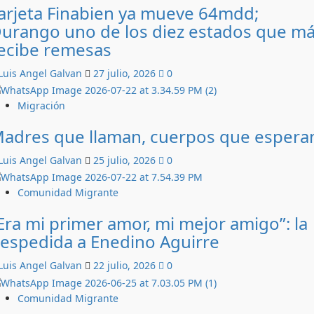
arjeta Finabien ya mueve 64mdd;
urango uno de los diez estados que m
ecibe remesas
Luis Angel Galvan
27 julio, 2026
0
Migración
adres que llaman, cuerpos que espera
Luis Angel Galvan
25 julio, 2026
0
Comunidad Migrante
Era mi primer amor, mi mejor amigo”: la
espedida a Enedino Aguirre
Luis Angel Galvan
22 julio, 2026
0
Comunidad Migrante