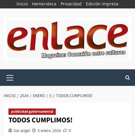
Saltar
Inicio
Hemeroteca
Privacidad
Edición impresa
al
contenido
Menú
principal
INICIO
2024
ENERO
5
TODOS CUMPLIMOS!
publicidad gubernamental
TODOS CUMPLIMOS!
luis angel
5 enero, 2024
0