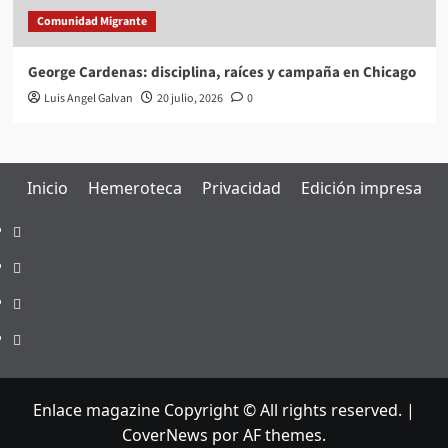
Comunidad Migrante
George Cardenas: disciplina, raíces y campaña en Chicago
Luis Angel Galvan
20 julio, 2026
0
Inicio
Hemeroteca
Privacidad
Edición impresa
Inicio
Hemeroteca
Privacidad
Edición
impresa
Enlace magazine Copyright © All rights reserved.
|
CoverNews
por AF themes.