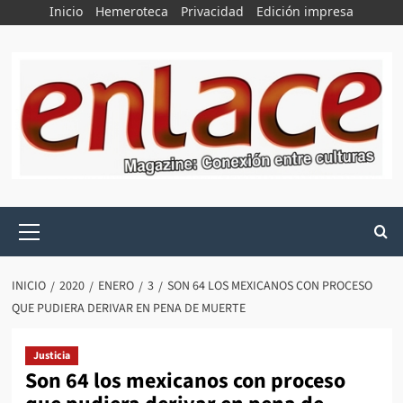
Saltar
Inicio
Hemeroteca
Privacidad
Edición impresa
al
contenido
Menú
principal
INICIO
2020
ENERO
3
SON 64 LOS MEXICANOS CON PROCESO
QUE PUDIERA DERIVAR EN PENA DE MUERTE
Justicia
Son 64 los mexicanos con proceso