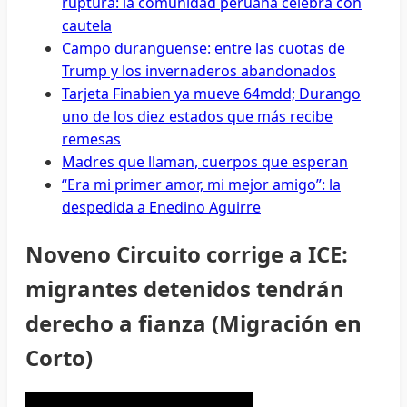
ruptura: la comunidad peruana celebra con
cautela
Campo duranguense: entre las cuotas de
Trump y los invernaderos abandonados
Tarjeta Finabien ya mueve 64mdd; Durango
uno de los diez estados que más recibe
remesas
Madres que llaman, cuerpos que esperan
“Era mi primer amor, mi mejor amigo”: la
despedida a Enedino Aguirre
Noveno Circuito corrige a ICE:
migrantes detenidos tendrán
derecho a fianza (Migración en
Corto)