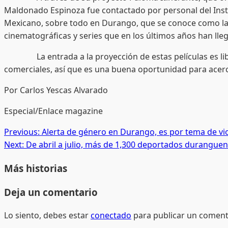
Maldonado Espinoza fue contactado por personal del Insti
Mexicano, sobre todo en Durango, que se conoce como la T
cinematográficas y series que en los últimos años han lleg
La entrada a la proyección de estas películas es libre, 
comerciales, así que es una buena oportunidad para acerca
Por Carlos Yescas Alvarado
Especial/Enlace magazine
Post
Previous:
Alerta de género en Durango, es por tema de viol
Next:
De abril a julio, más de 1,300 deportados durangue
navigation
Más historias
Deja un comentario
Lo siento, debes estar
conectado
para publicar un coment