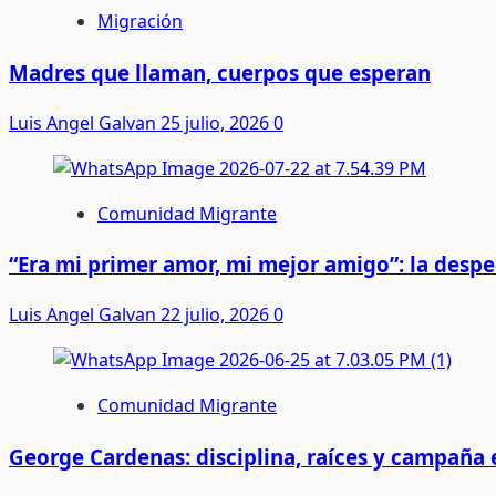
Migración
Madres que llaman, cuerpos que esperan
Luis Angel Galvan
25 julio, 2026
0
Comunidad Migrante
“Era mi primer amor, mi mejor amigo”: la desp
Luis Angel Galvan
22 julio, 2026
0
Comunidad Migrante
George Cardenas: disciplina, raíces y campaña