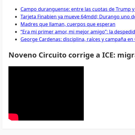
Campo duranguense: entre las cuotas de Trump y
Tarjeta Finabien ya mueve 64mdd; Durango uno de
Madres que llaman, cuerpos que esperan
“Era mi primer amor, mi mejor amigo”: la despedi
George Cardenas: disciplina, raíces y campaña en
Noveno Circuito corrige a ICE: mig