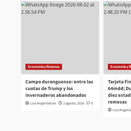
Economía y finanzas
Economía y f
Campo duranguense: entre las
Tarjeta F
cuotas de Trump y los
64mdd; Du
invernaderos abandonados
diez esta
remesas
Luis Angel Galvan
2 agosto, 2026
0
Luis Angel 