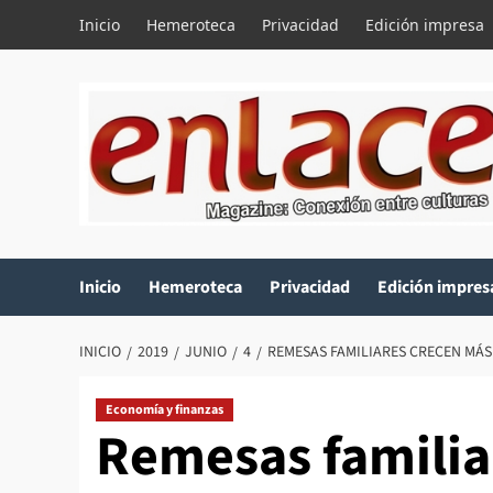
Saltar
Inicio
Hemeroteca
Privacidad
Edición impresa
al
contenido
Inicio
Hemeroteca
Privacidad
Edición impres
INICIO
2019
JUNIO
4
REMESAS FAMILIARES CRECEN MÁS
Economía y finanzas
Remesas familia