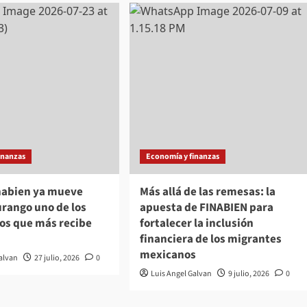
inanzas
Economía y finanzas
inabien ya mueve
Más allá de las remesas: la
rango uno de los
apuesta de FINABIEN para
dos que más recibe
fortalecer la inclusión
financiera de los migrantes
mexicanos
Galvan
27 julio, 2026
0
Luis Angel Galvan
9 julio, 2026
0