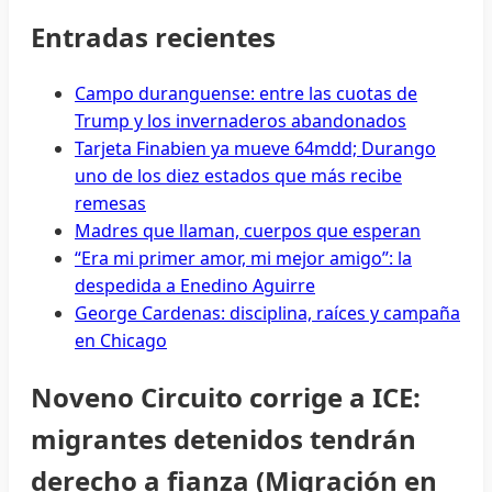
Entradas recientes
Campo duranguense: entre las cuotas de
Trump y los invernaderos abandonados
Tarjeta Finabien ya mueve 64mdd; Durango
uno de los diez estados que más recibe
remesas
Madres que llaman, cuerpos que esperan
“Era mi primer amor, mi mejor amigo”: la
despedida a Enedino Aguirre
George Cardenas: disciplina, raíces y campaña
en Chicago
Noveno Circuito corrige a ICE:
migrantes detenidos tendrán
derecho a fianza (Migración en