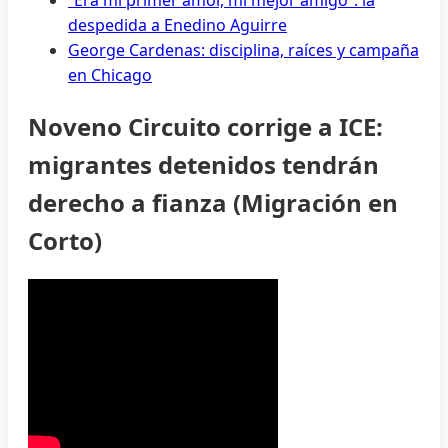
despedida a Enedino Aguirre
George Cardenas: disciplina, raíces y campaña
en Chicago
Noveno Circuito corrige a ICE:
migrantes detenidos tendrán
derecho a fianza (Migración en
Corto)