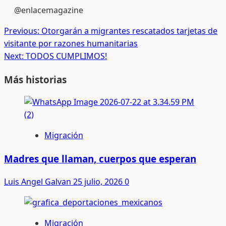
@enlacemagazine
Post
Previous:
Otorgarán a migrantes rescatados tarjetas de
visitante por razones humanitarias
navigation
Next:
TODOS CUMPLIMOS!
Más historias
Migración
Madres que llaman, cuerpos que esperan
Luis Angel Galvan
25 julio, 2026
0
Migración