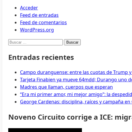
Acceder
Feed de entradas
Feed de comentarios
WordPress.org
Buscar:
Entradas recientes
Campo duranguense: entre las cuotas de Trump y
Tarjeta Finabien ya mueve 64mdd; Durango uno de
Madres que llaman, cuerpos que esperan
“Era mi primer amor, mi mejor amigo”: la despedi
George Cardenas: disciplina, raíces y campaña en
Noveno Circuito corrige a ICE: mig