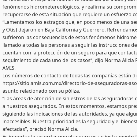
fenómenos hidrometereológicos, y reafirma su compromis
recuperarse de esta situación que requiere un esfuerzo c
“Lamentamos los estragos que, en poco menos de una 
y Otis) dejaron en Baja California y Guerrero. Refrendam
sufrieron las consecuencias de estos fenómenos hidrom
llamado a todas las personas a seguir las instrucciones de
cuentan con la protección de un seguro para que contact
seguimiento de cada uno de los casos”, dijo Norma Alicia R
AMIS.
Los números de contacto de todas las compañías están di
https://sitio.amis.com.mx/directorio-de-aseguradoras-aso
asunto relacionado con su póliza.
“Las áreas de atención de siniestros de las aseguradoras e
a nuestros asegurados. En estos momentos, estamos pres
siguiendo las indicaciones de las autoridades, ya que algu
inaccesibles. Nuestra prioridad es la seguridad y el biene
afectadas”, precisó Norma Alicia.
Es importante recordar que el seguro es un instrumento fi