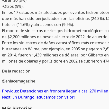
-Granizo (9%)
-Otros (9%).
En los 17 estados más afectados por eventos hidrometeoro
que más han sido perjudicados son: las oficinas (24.3%), fá
hoteles (11.6%) y almacenes con (9.9%).
El monto de siniestros de riesgos hidrometeorológicos cu
de $2,200 millones de pesos al cierre de 2022, de acuerdo
Entre los siniestros de daños catastróficos más costosos p
huracanes en Wilma, por ejemplo, en 2005 se pagaron 2,67
en 2014, fueron 1,439 millones de dólares; por Gilberto e
millones de dólares y por Isidore en 2002 se cubrieron 474
De la redacción
@enlacemagazine
Post
Previous:
Detenciones en frontera llegan a casi 270 mil e
Next:
En Durango, educamos con valor!
navigation
Más historias