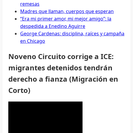
remesas
Madres que llaman, cuerpos que esperan
“Era mi primer amor, mi mejor amigo”: la
despedida a Enedino Aguirre
George Cardenas: disciplina, raíces y campaña
en Chicago
Noveno Circuito corrige a ICE:
migrantes detenidos tendrán
derecho a fianza (Migración en
Corto)