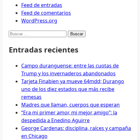
Feed de entradas
Feed de comentarios
WordPress.org
Buscar:
Entradas recientes
Campo duranguense: entre las cuotas de
Trump y los invernaderos abandonados
Tarjeta Finabien ya mueve 64mdd; Durango
uno de los diez estados que más recibe
remesas
Madres que llaman, cuerpos que esperan
“Era mi primer amor, mi mejor amigo”: la
despedida a Enedino Aguirre
George Cardenas: disciplina, raíces y campaña
en Chicago