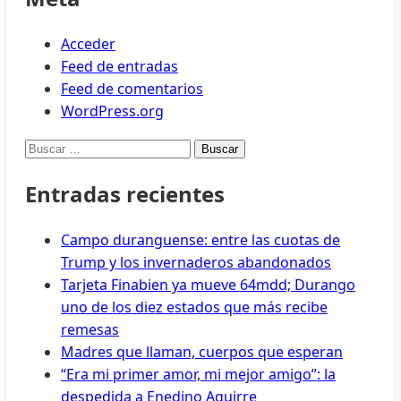
Acceder
Feed de entradas
Feed de comentarios
WordPress.org
Buscar:
Entradas recientes
Campo duranguense: entre las cuotas de
Trump y los invernaderos abandonados
Tarjeta Finabien ya mueve 64mdd; Durango
uno de los diez estados que más recibe
remesas
Madres que llaman, cuerpos que esperan
“Era mi primer amor, mi mejor amigo”: la
despedida a Enedino Aguirre