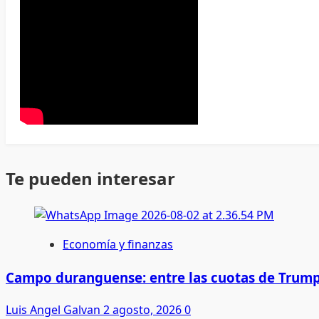
Te pueden interesar
Economía y finanzas
Campo duranguense: entre las cuotas de Trump
Luis Angel Galvan
2 agosto, 2026
0