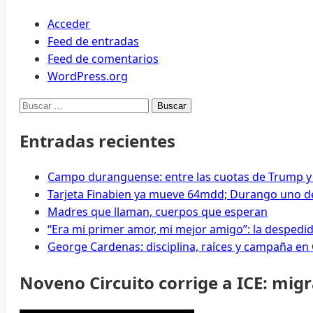
Acceder
Feed de entradas
Feed de comentarios
WordPress.org
Buscar:
Entradas recientes
Campo duranguense: entre las cuotas de Trump y
Tarjeta Finabien ya mueve 64mdd; Durango uno de
Madres que llaman, cuerpos que esperan
“Era mi primer amor, mi mejor amigo”: la despedi
George Cardenas: disciplina, raíces y campaña en
Noveno Circuito corrige a ICE: mig