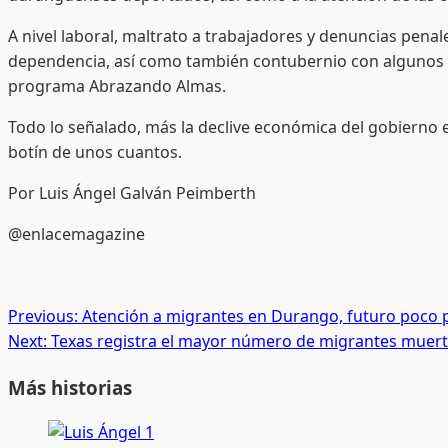
A nivel laboral, maltrato a trabajadores y denuncias pen
dependencia, así como también contubernio con algunos de 
programa Abrazando Almas.
Todo lo señalado, más la declive económica del gobierno e
botín de unos cuantos.
Por Luis Ángel Galván Peimberth
@enlacemagazine
Post
Previous:
Atención a migrantes en Durango, futuro poco
Next:
Texas registra el mayor número de migrantes muert
navigation
Más historias