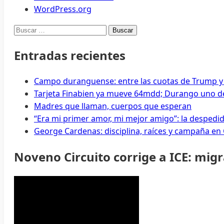
WordPress.org
Buscar:
Entradas recientes
Campo duranguense: entre las cuotas de Trump y
Tarjeta Finabien ya mueve 64mdd; Durango uno de
Madres que llaman, cuerpos que esperan
“Era mi primer amor, mi mejor amigo”: la despedi
George Cardenas: disciplina, raíces y campaña en
Noveno Circuito corrige a ICE: mig