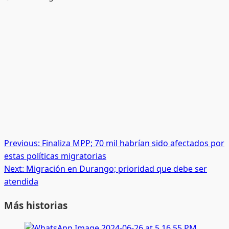
Post
Previous:
Finaliza MPP; 70 mil habrían sido afectados por
estas políticas migratorias
navigation
Next:
Migración en Durango; prioridad que debe ser
atendida
Más historias