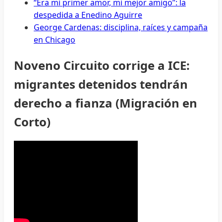
“Era mi primer amor, mi mejor amigo”: la
despedida a Enedino Aguirre
George Cardenas: disciplina, raíces y campaña
en Chicago
Noveno Circuito corrige a ICE:
migrantes detenidos tendrán
derecho a fianza (Migración en
Corto)