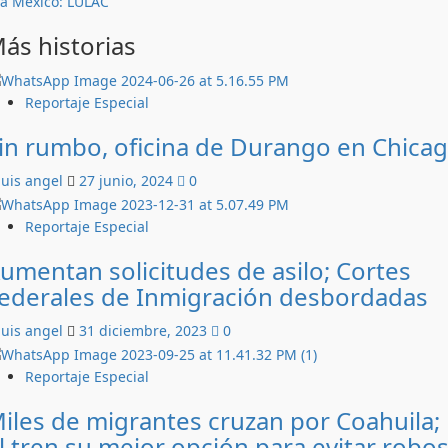
a México: LULAC
ás historias
Reportaje Especial
in rumbo, oficina de Durango en Chica
luis angel
27 junio, 2024
0
Reportaje Especial
umentan solicitudes de asilo; Cortes
ederales de Inmigración desbordadas
luis angel
31 diciembre, 2023
0
Reportaje Especial
iles de migrantes cruzan por Coahuila;
l tren su mejor opción para evitar robos