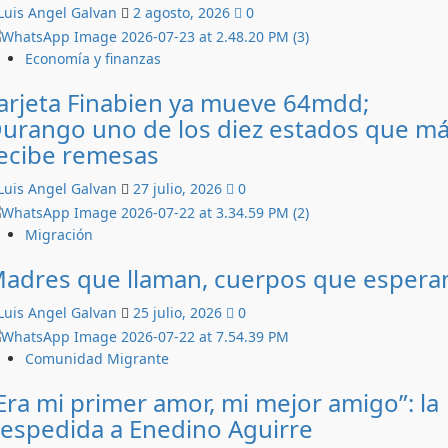
Luis Angel Galvan
2 agosto, 2026
0
Economía y finanzas
arjeta Finabien ya mueve 64mdd;
urango uno de los diez estados que m
ecibe remesas
Luis Angel Galvan
27 julio, 2026
0
Migración
adres que llaman, cuerpos que espera
Luis Angel Galvan
25 julio, 2026
0
Comunidad Migrante
Era mi primer amor, mi mejor amigo”: la
espedida a Enedino Aguirre