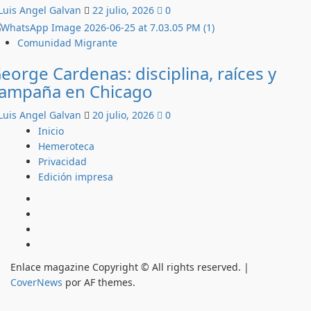
Luis Angel Galvan
22 julio, 2026
0
Comunidad Migrante
eorge Cardenas: disciplina, raíces y
ampaña en Chicago
Luis Angel Galvan
20 julio, 2026
0
Inicio
Hemeroteca
Privacidad
Edición impresa
Inicio
Hemeroteca
Privacidad
Edición
impresa
Enlace magazine Copyright © All rights reserved.
|
CoverNews
por AF themes.