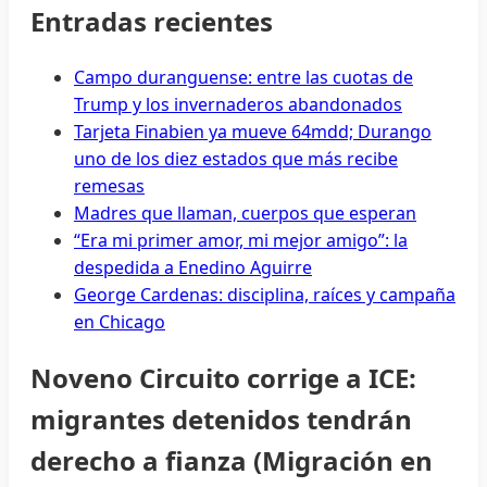
Entradas recientes
Campo duranguense: entre las cuotas de
Trump y los invernaderos abandonados
Tarjeta Finabien ya mueve 64mdd; Durango
uno de los diez estados que más recibe
remesas
Madres que llaman, cuerpos que esperan
“Era mi primer amor, mi mejor amigo”: la
despedida a Enedino Aguirre
George Cardenas: disciplina, raíces y campaña
en Chicago
Noveno Circuito corrige a ICE:
migrantes detenidos tendrán
derecho a fianza (Migración en