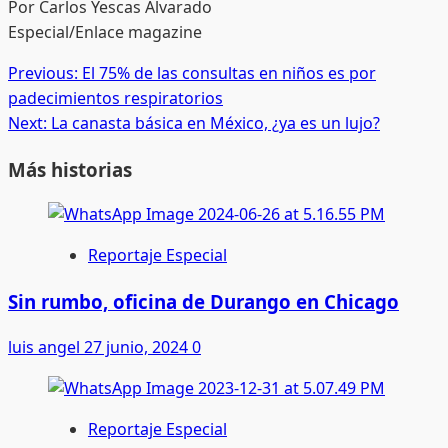
Por Carlos Yescas Alvarado
Especial/Enlace magazine
Post
Previous:
El 75% de las consultas en niños es por
padecimientos respiratorios
navigation
Next:
La canasta básica en México, ¿ya es un lujo?
Más historias
Reportaje Especial
Sin rumbo, oficina de Durango en Chicago
luis angel
27 junio, 2024
0
Reportaje Especial