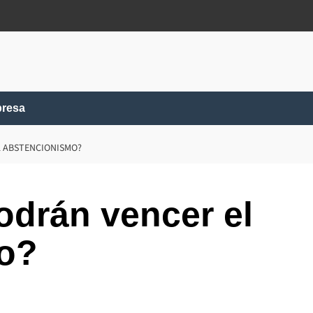
presa
L ABSTENCIONISMO?
odrán vencer el
o?