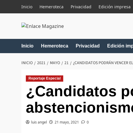
Saltar
Inicio
Hemeroteca
Privacidad
Edición impresa
al
contenido
Inicio
Hemeroteca
Privacidad
Edición im
INICIO
2021
MAYO
21
¿CANDIDATOS PODRÁN VENCER E
Reportaje Especial
¿Candidatos p
abstencionism
luis angel
21 mayo, 2021
0