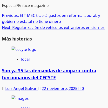
Especial/Enlace magazine
Post
Previous:
El T-MEC traerá gastos en reforma laboral, y
gobierno estatal no tiene dinero
navigation
Next:
Regularización de vehículos extranjeros en ciernes
Más historias
local
Son ya 35 las demandas de amparo contra
funcionarios del CECYTE
Luis Angel Galvan
22 noviembre, 2025
0