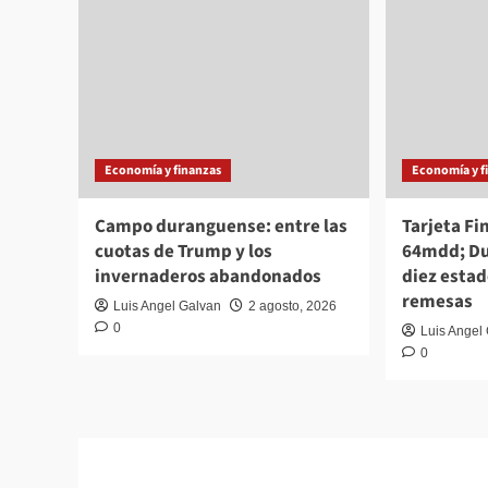
Economía y finanzas
Economía y f
Campo duranguense: entre las
Tarjeta F
cuotas de Trump y los
64mdd; Du
invernaderos abandonados
diez esta
remesas
Luis Angel Galvan
2 agosto, 2026
0
Luis Angel
0