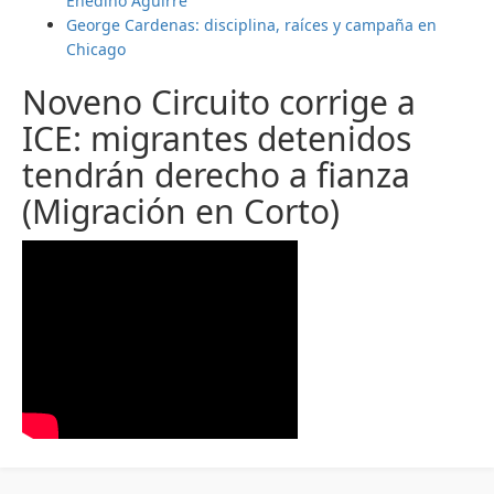
Enedino Aguirre
George Cardenas: disciplina, raíces y campaña en
Chicago
Noveno Circuito corrige a
ICE: migrantes detenidos
tendrán derecho a fianza
(Migración en Corto)