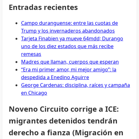
Entradas recientes
Campo duranguense: entre las cuotas de
Trump y los invernaderos abandonados
Tarjeta Finabien ya mueve 64mdd; Durango
uno de los diez estados que más recibe
remesas
Madres que llaman, cuerpos que esperan
“Era mi primer amor, mi mejor amigo”: la
despedida a Enedino Aguirre
George Cardenas: disciplina, raíces y campaña
en Chicago
Noveno Circuito corrige a ICE:
migrantes detenidos tendrán
derecho a fianza (Migración en