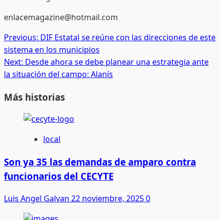
enlacemagazine@hotmail.com
Post
Previous:
DIF Estatal se reúne con las direcciones de este
sistema en los municipios
navigation
Next:
Desde ahora se debe planear una estrategia ante
la situación del campo: Alanís
Más historias
local
Son ya 35 las demandas de amparo contra
funcionarios del CECYTE
Luis Angel Galvan
22 noviembre, 2025
0