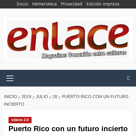
Saltar
Inicio
Hemeroteca
Privacidad
Edición impresa
al
contenido
Menú
principal
INICIO
2019
JULIO
28
PUERTO RICO CON UN FUTURO
INCIERTO
videos 2.0
Puerto Rico con un futuro incierto