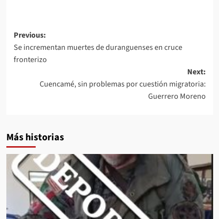
Post
Previous:
Se incrementan muertes de duranguenses en cruce
navigation
fronterizo
Next:
Cuencamé, sin problemas por cuestión migratoria:
Guerrero Moreno
Más historias