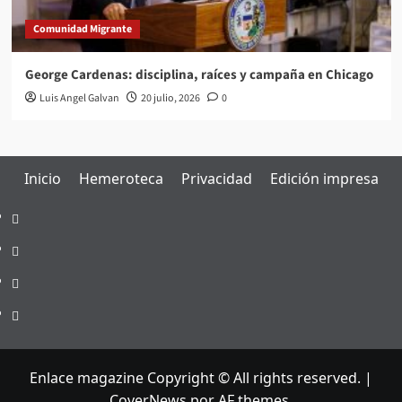
Comunidad Migrante
George Cardenas: disciplina, raíces y campaña en Chicago
Luis Angel Galvan
20 julio, 2026
0
Inicio
Hemeroteca
Privacidad
Edición impresa
Inicio
Hemeroteca
Privacidad
Edición
impresa
Enlace magazine Copyright © All rights reserved.
|
CoverNews
por AF themes.