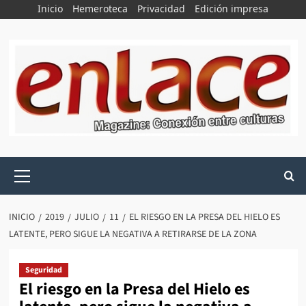
Saltar
Inicio
Hemeroteca
Privacidad
Edición impresa
al
contenido
Menú
principal
INICIO
2019
JULIO
11
EL RIESGO EN LA PRESA DEL HIELO ES
LATENTE, PERO SIGUE LA NEGATIVA A RETIRARSE DE LA ZONA
Seguridad
El riesgo en la Presa del Hielo es