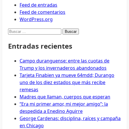
Feed de entradas
Feed de comentarios
WordPress.org
Buscar:
Entradas recientes
Campo duranguense: entre las cuotas de
Trump y los invernaderos abandonados
Tarjeta Finabien ya mueve 64mdd; Durango
uno de los diez estados que más recibe
remesas
Madres que llaman, cuerpos que esperan
“Era mi primer amor, mi mejor amigo”: la
despedida a Enedino Aguirre
George Cardenas: disciplina, raíces y campaña
en Chicago