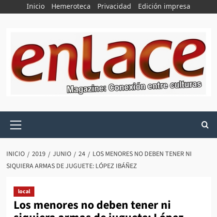
Saltar
Inicio
Hemeroteca
Privacidad
Edición impresa
al
contenido
Menú
principal
INICIO
2019
JUNIO
24
LOS MENORES NO DEBEN TENER NI
SIQUIERA ARMAS DE JUGUETE: LÓPEZ IBÁÑEZ
local
Los menores no deben tener ni