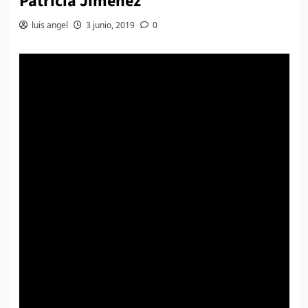
Patricia Jiménez
luis angel
3 junio, 2019
0