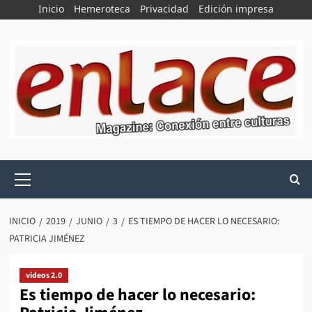
Saltar
Inicio
Hemeroteca
Privacidad
Edición impresa
al
contenido
Menú
principal
INICIO
2019
JUNIO
3
ES TIEMPO DE HACER LO NECESARIO:
PATRICIA JIMÉNEZ
videos 2.0
Es tiempo de hacer lo necesario: